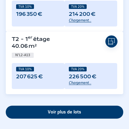
TVA 10%
TVA 20%
196 350 €
214 200 €
Chargement...
er
T2
-
1
étage
40.06
m²
N°
L2-A13
TVA 10%
TVA 20%
207 625 €
226 500 €
Chargement...
Voir plus de lots