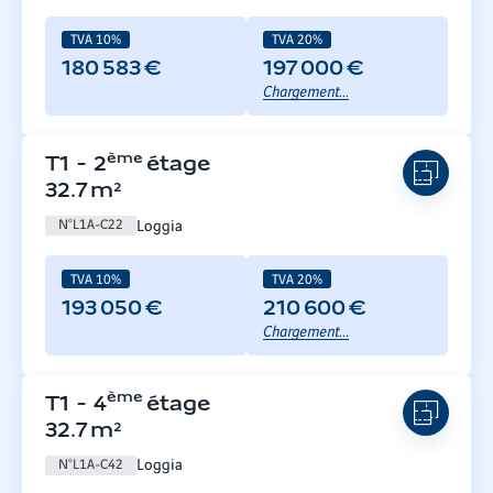
TVA 10%
TVA 20%
180 583 €
197 000 €
Chargement...
ème
T1
-
2
étage
32.7
m²
Loggia
N°
L1A-C22
TVA 10%
TVA 20%
193 050 €
210 600 €
Chargement...
ème
T1
-
4
étage
32.7
m²
Loggia
N°
L1A-C42