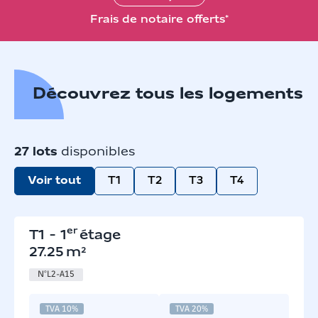
Frais de notaire offerts*
Découvrez tous les logements
27
lots
disponibles
Voir tout
T1
T2
T3
T4
er
T1
-
1
étage
27.25
m²
N°
L2-A15
TVA 10%
TVA 20%