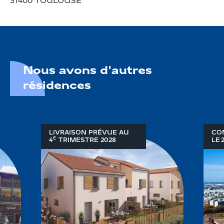
31400 TOULOUSE
Nous avons d'autres
résidences
LIVRAISON PRÉVUE AU
CO
E
4
TRIMESTRE
2028
LE 