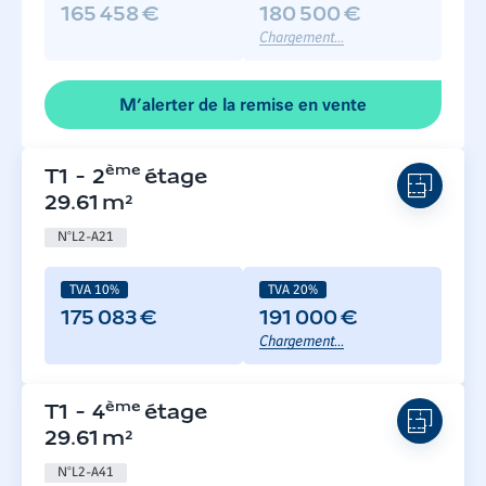
165 458 €
180 500 €
Chargement...
M’alerter de la remise en vente
ème
T1
-
2
étage
29.61
m²
N°
L2-A21
TVA 10%
TVA 20%
175 083 €
191 000 €
Chargement...
ème
T1
-
4
étage
29.61
m²
N°
L2-A41