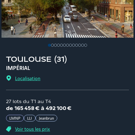
TOULOUSE
(
31
)
IMPÉRIAL
Localisation
27 lots du T1 au T4
d
e
165 458 €
à
492 100 €
LMNP
LLI
Jeanbrun
Voir tous les prix