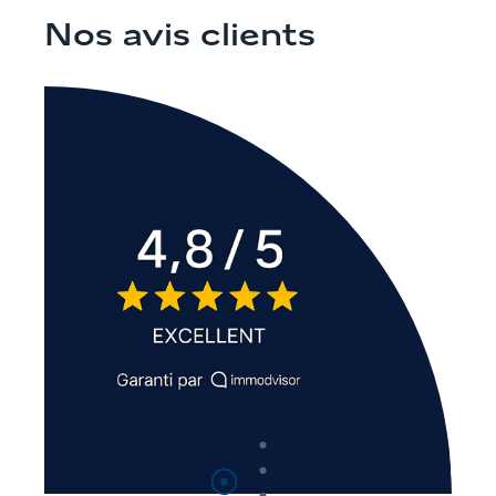
Nos avis clients
Suspendre
la lecture automatique