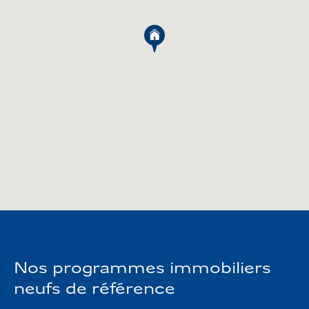
théâtre, complexe de salles de cinéma. En tant que
pôle dynamique de la périphérie de Paris, Massy
est enfin promise à un futur développement avec la
mise en place des installations promises par le
projet du Grand Paris à l’orée 2020.
Ainsi, Massy représente une situation géographique
un investissement
propice comme assurance pour
immobilier fiable et performant
.
Nos programmes immobiliers
neufs de référence