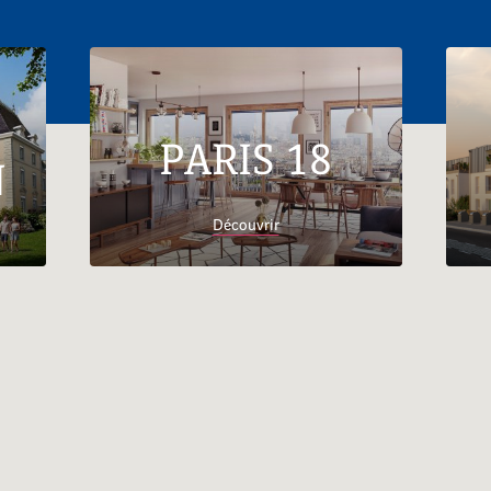
PARIS 18
N
Découvrir
Accueil
Trouver son logement
Ile-de-
France
Essonne
Appartements neufs Massy