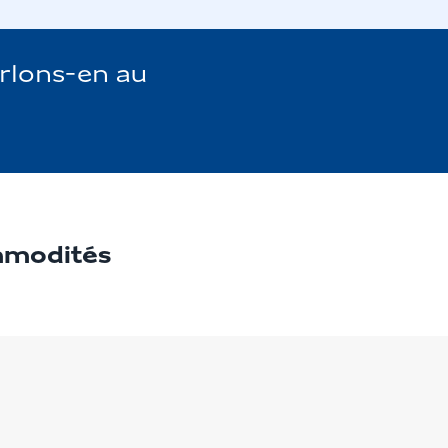
arlons-en au
ommodités