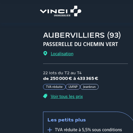
Aller
au
contenu
AUBERVILLIERS
(
93
)
PASSERELLE DU CHEMIN VERT
Localisation
22 lots du T2 au T4
d
e
250 000 €
à
433 365 €
TVA réduite
LMNP
Jeanbrun
Voir tous les prix
Les petits plus
TVA réduite à 5,5% sous conditions