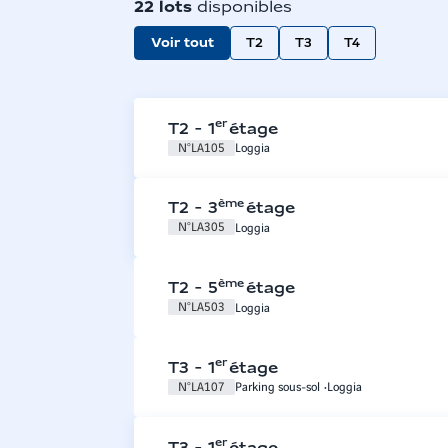
22
lots
disponibles
Voir tout
T2
T3
T4
er
T2
-
1
étage
N°
LA105
Loggia
ème
T2
-
3
étage
N°
LA305
Loggia
ème
T2
-
5
étage
N°
LA503
Loggia
er
T3
-
1
étage
N°
LA107
Parking sous-sol
Loggia
er