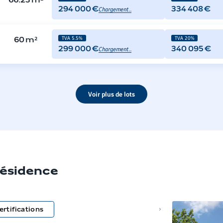
66.23
m²
Chargement...
294 000 €
334 408 €
TVA 5.5%
TVA 20%
60
m²
Chargement...
299 000 €
340 095 €
Voir plus de lots
 résidence
ertifications