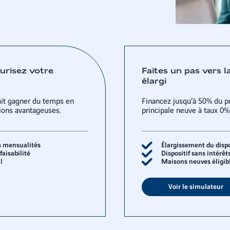
curisez votre
Faites un pas vers l
élargi
it gagner du temps en
Financez jusqu’à 50% du pr
tions avantageuses.
principale neuve à taux 0%
s mensualités
Élargissement du dispos
aisabilité
Dispositif sans intérêts
l
Maisons neuves éligib
Voir le simulateur