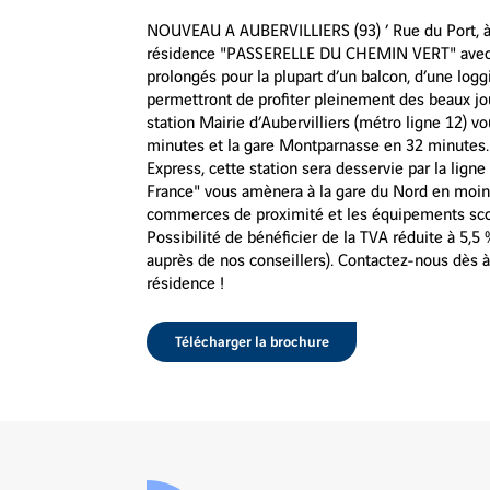
NOUVEAU A AUBERVILLIERS (93) ’ Rue du Port, à 
résidence "PASSERELLE DU CHEMIN VERT" avec un
prolongés pour la plupart d’un balcon, d’une log
permettront de profiter pleinement des beaux jo
station Mairie d’Aubervilliers (métro ligne 12) v
minutes et la gare Montparnasse en 32 minutes.
Express, cette station sera desservie par la lign
France" vous amènera à la gare du Nord en moin
commerces de proximité et les équipements scolai
Possibilité de bénéficier de la TVA réduite à 5,5
auprès de nos conseillers). Contactez-nous dès à
Voir
résidence !
les
images
en
Télécharger la brochure
gros
plan