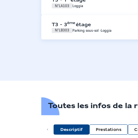
T3
-
1
étage
N°
LA103
Loggia
ème
T3
-
3
étage
N°
LB303
Parking sous-sol
Loggia
Toutes les infos de la
Descriptif
Prestations
C