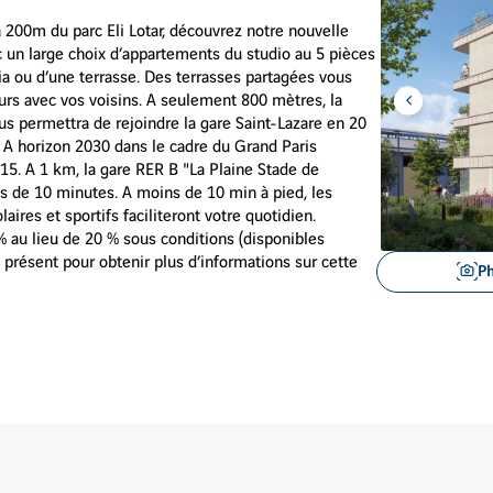
200m du parc Eli Lotar, découvrez notre nouvelle
 large choix d’appartements du studio au 5 pièces
gia ou d’une terrasse. Des terrasses partagées vous
urs avec vos voisins. A seulement 800 mètres, la
Aller
ous permettra de rejoindre la gare Saint-Lazare en 20
à
l'item
 A horizon 2030 dans le cadre du Grand Paris
précédent
e 15. A 1 km, la gare RER B "La Plaine Stade de
s de 10 minutes. A moins de 10 min à pied, les
res et sportifs faciliteront votre quotidien.
 % au lieu de 20 % sous conditions (disponibles
 présent pour obtenir plus d’informations sur cette
Voir
P
les
images
en
gros
plan