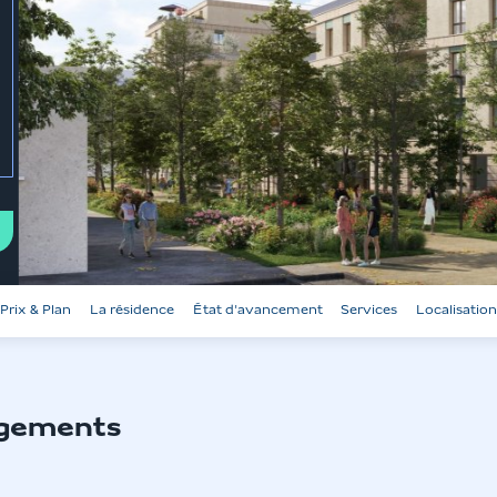
l'item
précédent
Prix & Plan
La résidence
État d'avancement
Services
Localisatio
ogements