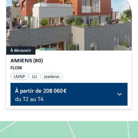
À découvrir
AMIENS
(
80
)
FLOW
LMNP
LLI
Jeanbrun
À partir de
208 060 €
du T2 au T4