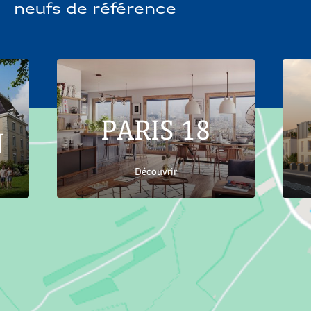
neufs de référence
PARIS 18
N
Découvrir
Accueil
Trouver son logement
Hauts-de-
France
Somme
Appartements neufs Amiens