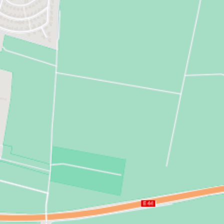
systématiquement équipées de fenêtres double
vitrage, d’ascenseurs et de garages privatifs,
privilégiant ainsi votre confort et votre sécurité. De
même, toutes nos nouvelles résidences bénéficient
d’un accès sécurisé par digicode et vidéophone.
Nous mettons également un point d’honneur à ce
que nos bâtiments soient toujours proches des
moyens de transport (stations de métro et gares
principalement), des écoles, centres hospitaliers et
autres aménagements de service. Amiens étant une
ville très dynamique et estudiantine, nous nous
efforçons de construire nos résidences à quelques
minutes des facultés et du secteur universitaire. Y
investir dans l’immobilier représente donc une
véritable opportunité lucrative. Ainsi, si vous
investissez dans un studio (comprenant un coin
cuisine équipée et adaptable), par exemple, il vous