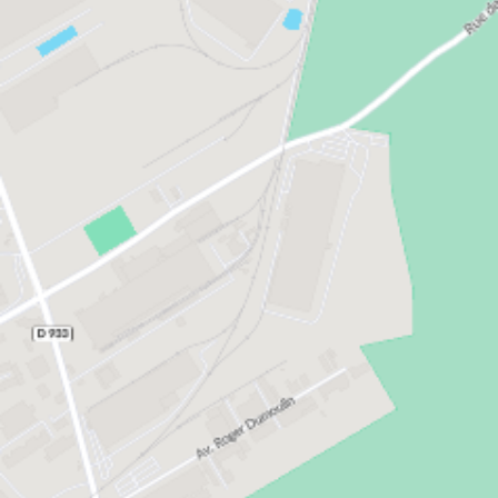
Caluire-et-Cuire
l'axe Paris-Lille. Elle fait partie d’Amiens Métropole,
une intercommunalité comportant pas moins de 39
communes.
Ambérieu-en-Bugey
Amiens, une ville appréciée pour sa
Décines-Charpieu
qualité de vie
La ville idéale de Jules Verne allie tradition et
modernité. Son riche patrimoine, à l'image de la
cathédrale Notre-Dame, cohabite avec l'art
contemporain qui a pris ses marques, un peu
partout dans la ville, au cours des dernières années.
Amiens est ainsi sillonnée par un parcours d’art
contemporain comprenant 12 lieux et 12 artistes.
On peut notamment admirer les gravures de Clara
Gaget au Centre Culturel Léo Lagrange, la fameuse
série
Backgammon
de Justine Figueiredo au sein de