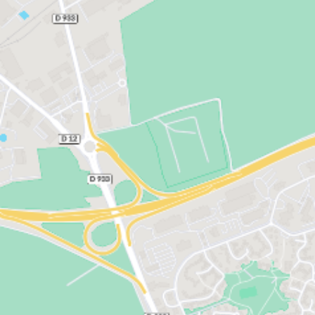
la Bibliothèque Aragon, ou encore les œuvres de
Laurence Yared à la Maison de l’architecture.
Mais s'offrir un logement neuf dans cette ville de
plus de 130 000 habitants, c'est également vivre au
plus près de la nature. Amiens est entourée de 65
km de canaux, qui traversent notamment les 300
hectares d'hortillonnage. Ces jardins flottants
sculptent le paysage autour de l'agglomération
amiénoise. Cette multitude de petites parcelles
cultivées entourées d’eau est accessible
uniquement en barque, ce qui en fait un lieu de
promenade au charme fou. Aujourd’hui, cet espace
nature, unique en son genre, accueille des activités
de maraîchage ou de loisirs (jardinage, pêche…). Les
berges de la Somme sont également des lieux de
balade appréciés, tout comme l’est le chemin du
halage.