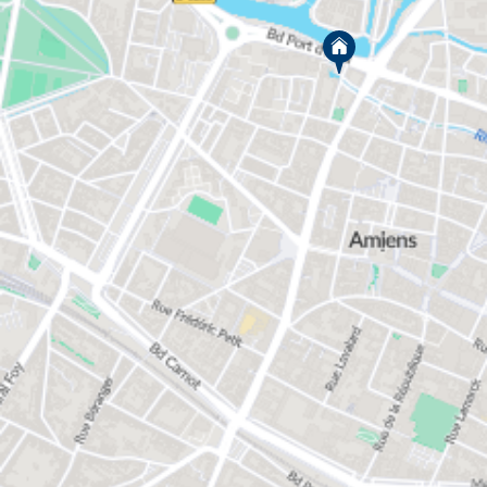
Faites le choix d’un appartement neuf
à Amiens avec VINCI Immobilier
VINCI Immobilier construit des résidences neuves
dans cette ville chaleureuse de Picardie. Succombez
au calme et à la sérénité que garantit son
environnement résidentiel verdoyant.
Vous êtes actuellement à la recherche d’un
appartement à acheter à Amiens ? Consultez nos
offres et découvrez l’ensemble de nos annonces
immobilières encore disponibles à la vente.
Laissez-vous tenter par notre prochain programme
immobilier de qualité.