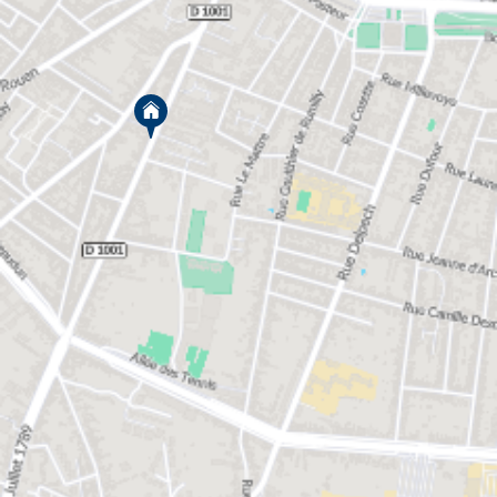
Les zones de la ville dans lesquelles on retrouve des
programmes neufs sont surtout au sud de la
Somme : le quartier du centre ville, de la gare,
Henriville. Amiens est une ville active en matière de
construction de résidences neuves, que ce soit des
appartements ou des maisons neuves.
Le quartier de la gare, à deux pas du centre ville, est
en pleine mutation depuis des années. Ce quartier
est riche en friches industrielles, comme c'est
souvent le cas proche des gares. Des espaces qui
peuvent être recyclés au profit de nouveaux
logements neufs, mais aussi de bureaux et de
services. C'est dans ce quartier qu'on retrouve 2
programmes VINCI Immobilier en
commercialisation actuellement : le programme
neuf L'Archipel, et le programme neuf Terra Luna.