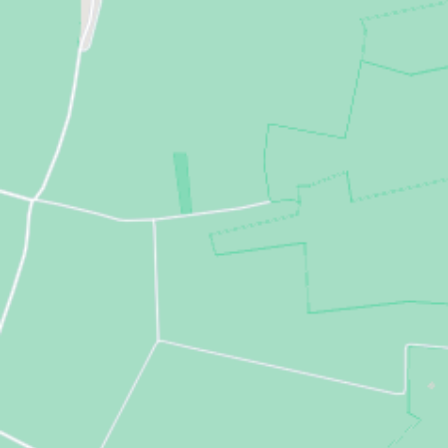
sera relativement aisé de le mettre en location.
Découvrez la documentation de votre
résidence à Amiens
Entre Paris et Lille, Amiens offre un cadre de vie
bucolique au cœur de la Picardie. La préfecture de
la Somme séduit par son habile dosage entre ville
et campagne, tradition et modernité. A une heure
de la capitale et de la Baie de Somme, Amiens
possède tous les ingrédients d'un environnement
agréable au quotidien. Téléchargez notre
documentation pour trouver l'appartement neuf de
vos rêves à Amiens.