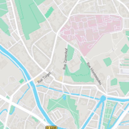
desservant le cœur des quartiers, 8 lignes Resago
de transport à la demande reliant les communes
périphériques au centre-ville d’Amiens et 14 lignes
Tempo reliant notamment les quartiers aux
établissements scolaires. 4 Parkings relais sont
implantés aux entrées de la ville afin de permettre
aux visiteurs de passage de stationner leur véhicule
et de se rendre en centre-ville par les transports en
commun. Amiens est située à 1h15 de Paris par
l'autoroute. L'A29, qui dessert la ville, assure
également les liaisons avec la Normandie (Rouen et
le Havre) et l'Est de la France.
Enfin, Amiens se distingue par son atmosphère à la
fois chaleureuse et conviviale. Amiens est une ville
active avec ses 700 commerces en centre-ville. Son
quartier Saint-Lieu accueille de nombreux bars et
restaurants qui ne désemplissent pas le soir venu.