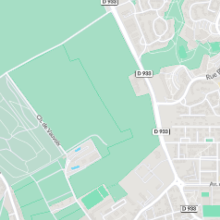
L'achat d'un appartement neuf à Amiens permet
aussi de profiter de la proximité de Paris et de la
Baie de Somme (1h en train ou par la route). Au
cœur de la Baie de Somme, on trouve le Parc du
Marquenterre et ses 200 hectares de marais, dunes
et roselières. Ce site naturel préservé accueille un
patrimoine hors du commun. Les espèces animales
et végétales s’y développent et se laissent observer,
pour le plus grand bonheur des amoureux de la
nature. Le Parc du Marquenterre accueille même un
parcours pédestre de 6 km jalonné par 13 postes
d’observation.
Le réseau de transports en commun est
particulièrement développé à Amiens, grâce au
réseau Ametis. Ce dernier compote 4 Lignes à haut
niveau de service, mais aussi 14 lignes de proximité