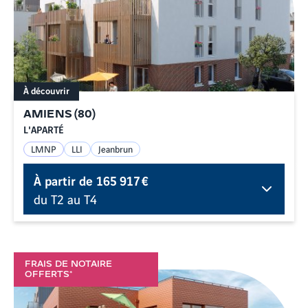
À découvrir
AMIENS
(
80
)
L'APARTÉ
LMNP
LLI
Jeanbrun
À partir de
165 917 €
du T2 au T4
FRAIS DE NOTAIRE
OFFERTS*