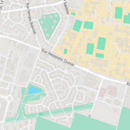
Nos immeubles neufs, à l’architecture très
contemporaine et à la luminosité optimisée, sont
composés de logements (appartements et maisons)
à partir du spacieux 4 pièces, idéals pour les
familles. A partir du 2 pièces, notre large sélection
d’appartements en vente sont équipés d’un séjour,
une ou plusieurs chambres, une cuisine équipée,
des placards (petits ou grands, selon vos envies) et
de salles de bains ou douches (modifiables à
souhait). De plus, chaque appartement dispose de
son balcon ou de sa terrasse privative, de surfaces
variables, d’un parking et d’une vue imprenable sur
un magnifique parc arboré. Parfois, une loggia ou
un patio peuvent être intégrés à l’appartement ou la
maison.
Lors de la construction de nos maisons et villas,
nous veillons à ce que ces dernières soient