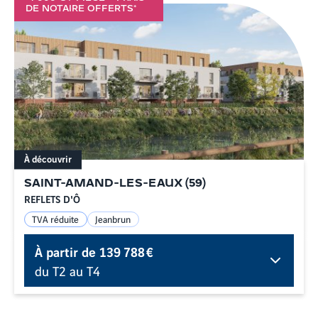
DE NOTAIRE OFFERTS*
À découvrir
SAINT-AMAND-LES-EAUX
(
59
)
REFLETS D'Ô
TVA réduite
Jeanbrun
À partir de
139 788 €
du T2 au T4