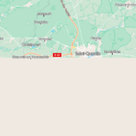
programmes immobiliers en cours de
commercialisation et de livraison.
descriptif de la résidence
Le
vous aidera à mieux
cerner l’environnement et les points forts du
programme. Tous les logements neufs disponibles
sont accompagnés des données essentielles
(surface, exposition, annexes…) pour accompagner
votre prise de décision. Le plan de chaque
logement est également idéal pour vous projeter
dans votre futur appartement neuf dans le Nord.
Où se trouve l’agence VINCI Immobilier
dans le Nord ?
Vous souhaitez obtenir plus d’informations sur l’une
de nos résidences neuves ? Contactez notre agence