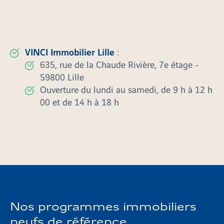
commerciale dans le Nord qui saura vous
accompagner dans votre démarche d’achat
immobilier :
VINCI Immobilier Lille
:
635, rue de la Chaude Rivière, 7e étage -
59800 Lille
Ouverture du lundi au samedi, de 9 h à 12 h
00 et de 14 h à 18 h
programmes
Et pour en savoir plus sur nos autres
immobiliers neuf
s, n’hésitez pas à nous appeler.
Nos programmes immobiliers
neufs de référence