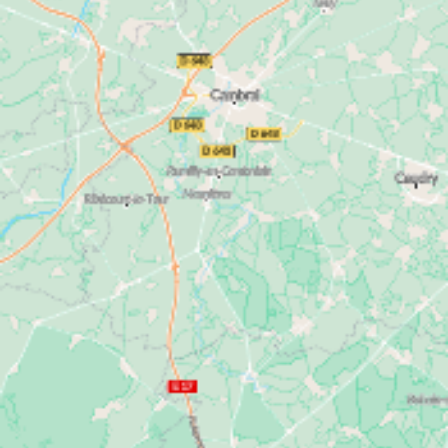
investir dans un logement neuf et profiter d’une
fiscalité avantageuse avec le statut de loueur en
meublé non professionnel (LMNP).
offres exceptionnelles
Aussi, ne manquez pas nos
sur certains programmes immobiliers neufs dans
le Nord
. Bénéficiez ainsi d’une remise ou des frais
de notaire offerts.
Votre futur logement neuf dans le
Nord
appartements neufs
Nos
sont répartis dans
Lille
Roubaix
différentes communes comme
,
,
Tourcoing
Wattrelos
ou encore
. Consultez notre
offre d’appartements neufs parmi les différents