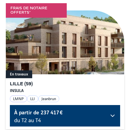
FRAIS DE NOTAIRE
OFFERTS*
En travaux
LILLE
(
59
)
INSULA
LMNP
LLI
Jeanbrun
À partir de
237 417 €
du T2 au T4