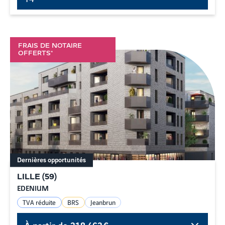
FRAIS DE NOTAIRE
OFFERTS*
Dernières opportunités
LILLE
(
59
)
EDENIUM
TVA réduite
BRS
Jeanbrun
À partir de
218 463 €