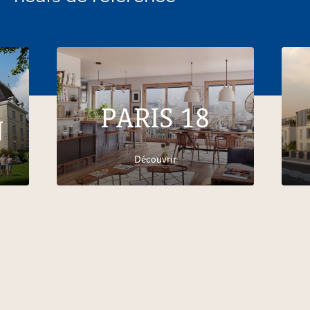
PARIS 18
N
Découvrir
Accueil
Trouver son logement
Hauts-de-
France
Appartements neufs Nord