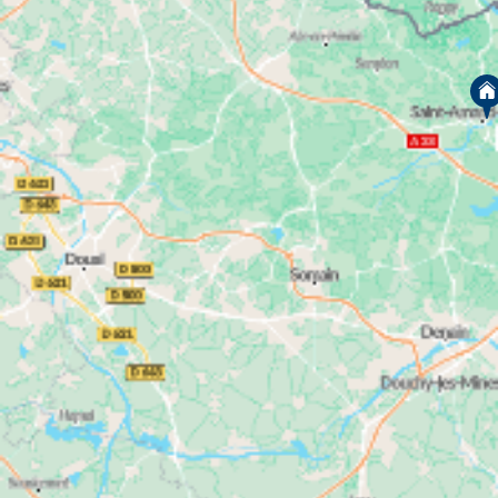
résidences neuves
de nos
sont sur le point d’être
livrées et comportent encore quelques logements
immeubles neufs
disponibles. D’autres
ont une
livraison prévue d’ici un à deux ans. Ils vous offrent
un plus large choix de logements neufs.
logements neufs dans le Nord
Notre gamme de
est
vivre à Lille
idéale si vous souhaitez
ou dans une
autre ville du Nord. Certains programmes neufs
sont éligibles aux dispositifs d’accession à la
propriété comme le bail réel solidaire (BRS) ou la
TVA à taux réduit de 5,5 % et peuvent être financés
prêt à taux zéro (PTZ)
avec un
pour les primo-
accédants.
investir dans le
Si vous avez pour objectif d’
département du Nord
, vous trouverez aussi votre
appartement neuf idéal. Vous pouvez également