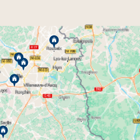
programmes immobiliers dans le Nord
Nos
offrent
un cadre de vie prospère et bénéficient d’un
engouement croissant. VINCI Immobilier
sélectionne les meilleurs emplacements
géographiques pour qu’à proximité se trouvent
commerces, crèches, écoles, activités sportives,
loisirs et une véritable desserte de transports en
commun pour faciliter votre quotidien et préserver
votre confort de vie.
Un large choix d’appartements neufs
dans le Nord avec VINCI Immobilier
Que vous vouliez emménager rapidement ou que
vous prépariez un projet à plus long terme, nos
logements neufs répondent à vos besoins. Certaines