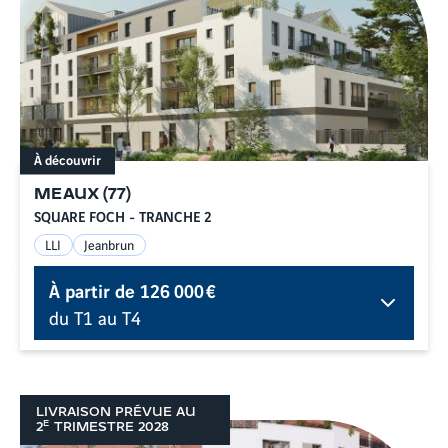
À découvrir
MEAUX
(
77
)
SQUARE FOCH - TRANCHE 2
LLI
Jeanbrun
À partir de
126 000 €
du T1 au T4
LIVRAISON PRÉVUE AU
E
2
TRIMESTRE
2028