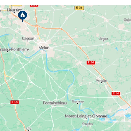
Faites le choix d’un logement neuf en
Seine-et-Marne
Située en Ile-de-France, la Seine-et-Marne est un
département dynamique et étendu qui représente à
lui seul 50 % de la région de par sa superficie et qui
bénéficie d’une forte croissance démographique.
Avec de nombreuses villes situées à moins d’une
heure de la capitale, la Seine-et-Marne attire de
nombreux acheteurs, familles et investisseurs qui
souhaitent pouvoir accéder à des biens immobiliers
spacieux à proximité d’espaces verts tout en
profitant des transports en commun (RER,
Transilien) et des axes de transports principaux.
Profitant du développement de Marne-la-Vallée et