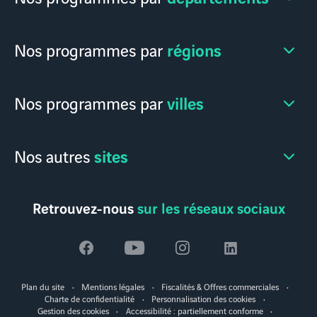
régions
Nos programmes par
villes
Nos programmes par
sites
Nos autres
Retrouvez-nous
sur les réseaux sociaux
Voir
Voir
Voir
Voir
la
la
la
la
Plan du site
Mentions légales
Fiscalités & Offres commerciales
page
page
page
page
Charte de confidentialité
Personnalisation des cookies
Gestion des cookies
Accessibilité : partiellement conforme