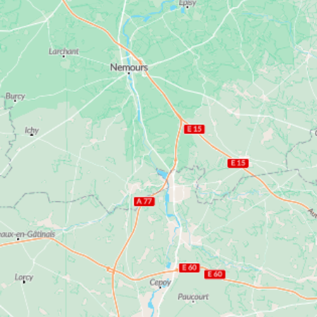
des villes qu’elle contient, le département de la
Seine-et-Marne peut compter sur le dynamisme de
nombreuses villes comme Meaux, Chelles, Melun
ou Pontault-Combault ainsi que sur l’extension du
réseau de transport en commun et l’implantation
de nombreuses entreprises sur le territoire.
Votre appartement neuf en Seine-et-
Marne avec VINCI Immobilier
Dans des villes d’avenir du département, VINCI
Immobilier vous propose une sélection
d’appartements neufs du studio au 5 pièces
disponibles à l’achat ou en investissement locatif
en Seine-et-Marne. Conçus pour répondre aux
attentes d’une clientèle exigeante, nos logements
neufs en Seine-et-Marne sont construits selon la