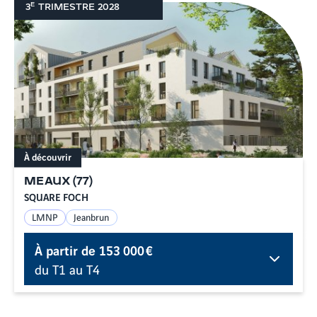
E
3
TRIMESTRE
2028
À découvrir
MEAUX
(
77
)
SQUARE FOCH
LMNP
Jeanbrun
À partir de
153 000 €
du T1 au T4