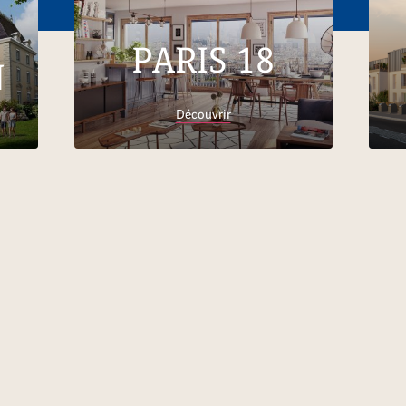
PARIS 18
N
Découvrir
Accueil
Trouver son logement
Ile-de-
France
Appartements neufs et immobilier Seine-et-
Marne