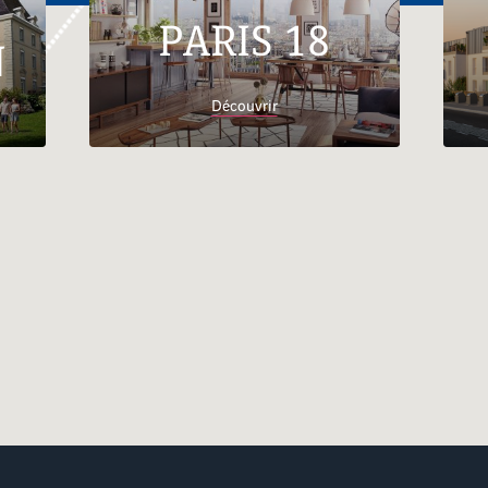
PARIS 18
N
Découvrir
Accueil
Trouver son logement
Auvergne-Rhône-
Alpes
Appartements neufs Caluire-et-Cuire