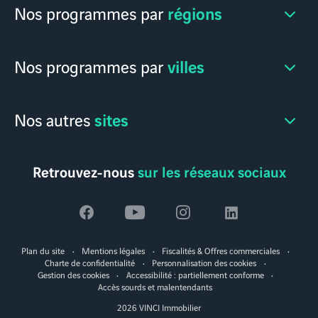
régions
Nos programmes par
villes
Nos programmes par
sites
Nos autres
Retrouvez-nous
sur les réseaux sociaux
Voir
Voir
Voir
Voir
la
la
la
la
Plan du site
Mentions légales
Fiscalités & Offres commerciales
page
page
page
page
Charte de confidentialité
Personnalisation des cookies
Gestion des cookies
Accessibilité : partiellement conforme
facebook
youtube
instagram
linkedin
Accès sourds et malentendants
2026 VINCI Immobilier