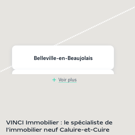
Nos programmes neufs à
proximité
Belleville-en-Beaujolais
Voir plus
Bourg-en-Bresse
Saint-Didier-au-Mont-d'Or
VINCI Immobilier : le spécialiste de
Ambérieu-en-Bugey
l’immobilier neuf Caluire-et-Cuire