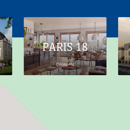
PARIS 18
N
Découvrir
Accueil
Trouver son logement
Auvergne-Rhône-
Alpes
Haute-Savoie
Appartements neufs Morzine
74110