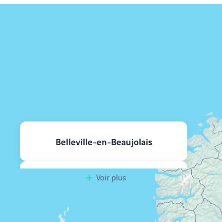
Nos programmes neufs à
proximité
Belleville-en-Beaujolais
Voir plus
Mâcon
Jassans-Riottier