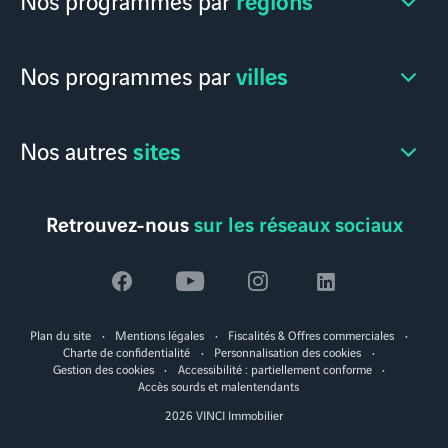
villes
Nos programmes par
sites
Nos autres
Retrouvez-nous
sur les réseaux sociaux
Voir
Voir
Voir
Voir
la
la
la
la
Plan du site
Mentions légales
Fiscalités & Offres commerciales
page
page
page
page
Charte de confidentialité
Personnalisation des cookies
Gestion des cookies
Accessibilité : partiellement conforme
facebook
youtube
instagram
linkedin
Accès sourds et malentendants
2026 VINCI Immobilier