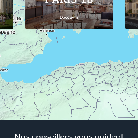
N
Découvrir
Accueil
Trouver son logement
Provence-Alpes-
Côte-d'Azur
Var
Appartements neufs Cavalaire-
sur-Mer 83240
Nos conseillers
vous guident