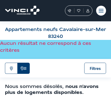
Aller
et outils
Fraudes
moment
terrain
au
Nos
Favoris
Tous
contenu
conseillers
les
Aller
vous
services
aux
guident
sont
Appartements neufs Cavalaire-sur-Mer
filtres
dans
dans
votre
votre
de
83240
achat
Espace
recherche
Aucun résultat ne correspond à ces
Personnel
Aller
critères
aux
résultats
Filtres
N'afficher
Afficher
que
la
la
liste
Nous sommes désolés,
nous n’avons
carte
de
plus de logements disponibles
.
résultats