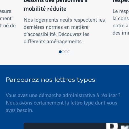
mobilité réduite
mesure
Le resp
ement"
la cons
Nos logements neufs respectent les
st né de
notre 
dernières normes en matière
des im
d’accessibilité. Découvrez les
différents aménagements…
Parcourez nos lettres types
Vous avez une démarche administrative à réaliser ?
Nous avons certainement la lettre type dont vous
avez besoin.