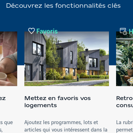
Découvrez les fonctionnalités clés
ez
Mettez en favoris vos
Retro
logements
consu
ts que
Ajoutez les programmes, lots et
La rubr
s,
articles qui vous intéressent dans la
permet 