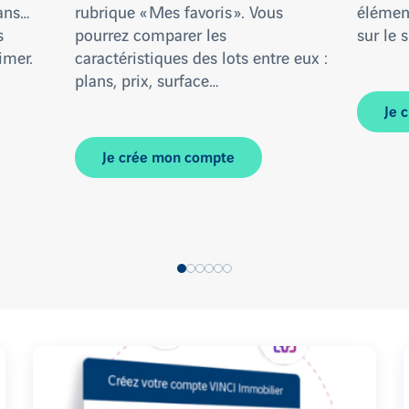
ans…
rubrique « Mes favoris ». Vous
élémen
s
pourrez comparer les
sur le s
imer.
caractéristiques des lots entre eux :
plans, prix, surface…
Je 
Je crée mon compte