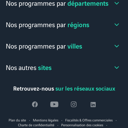
départements
Nos programmes par
régions
Nos programmes par
villes
Nos programmes par
sites
Nos autres
Retrouvez-nous
sur les réseaux sociaux
Voir
Voir
Voir
Voir
la
la
la
la
Plan du site
Mentions légales
Fiscalités & Offres commerciales
page
page
page
page
Charte de confidentialité
Personnalisation des cookies