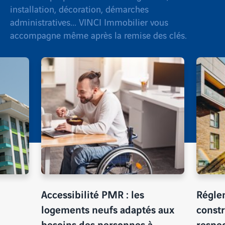
installation, décoration, démarches
administratives... VINCI Immobilier vous
accompagne même après la remise des clés.
Accessibilité PMR : les
Régle
logements neufs adaptés aux
constr
besoins des personnes à
respec