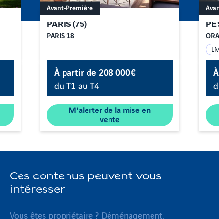
Avant-Première
Avan
PARIS
(
75
)
PE
PARIS 18
ORA
L
À partir de
208 000 €
À
du T1 au T4
d
M'alerter de la mise en
vente
Ces contenus peuvent vous
intéresser
Vous êtes propriétaire ? Déménagement,