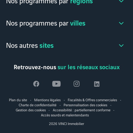
régions
Nos programmes par
villes
Nos programmes par
sites
Nos autres
Retrouvez-nous
sur les réseaux sociaux
Voir
Voir
Voir
Voir
la
la
la
la
Plan du site
Mentions légales
Fiscalités & Offres commerciales
page
page
page
page
Charte de confidentialité
Personnalisation des cookies
Gestion des cookies
Accessibilité : partiellement conforme
facebook
youtube
instagram
linkedin
Accès sourds et malentendants
2026 VINCI Immobilier