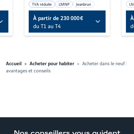
TVA réduite
LMNP
Jeanbrun
L
À partir de
230 000 €
À
du T1 au T4
d
Accueil
Acheter pour habiter
Acheter dans le neuf :
avantages et conseils
Nos conseillers
vous guident