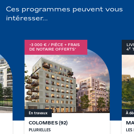
Ces programmes peuvent vous
intéresser...
-3 000 € / PIÈCE + FRAIS
LIV
E
DE NOTAIRE OFFERTS*
4
T
En travaux
À dé
COLOMBES
(
92
)
MA
PLURIELLES
LES 