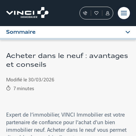
Aller
et outils
Fraudes
moment
terrain
au
Nos
Favoris
Tous
contenu
conseillers
les
vous
services
Sommaire
guident
sont
dans
dans
votre
votre
achat
Espace
Acheter dans le neuf : avantages
Personnel
et conseils
Modifié le 30/03/2026
7
minutes
Expert de l’immobilier, VINCI Immobilier est votre
partenaire de confiance pour l’achat d’un bien
immobilier neuf. Acheter dans le neuf vous permet