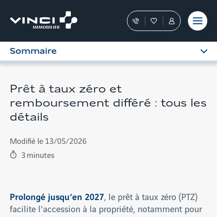
Aller
et outils
Fraudes
moment
terrain
au
Nos
Favoris
Tous
contenu
conseillers
les
vous
services
Sommaire
guident
sont
dans
dans
votre
votre
achat
Espace
Prêt à taux zéro et
Personnel
remboursement différé : tous les
détails
Modifié le 13/05/2026
3
minutes
Prolongé jusqu’en 2027
, le prêt à taux zéro (PTZ)
facilite l'accession à la propriété, notamment pour