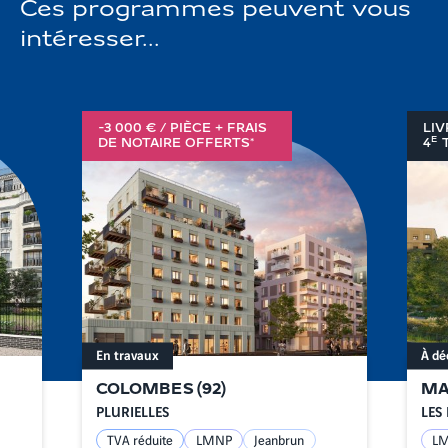
Ces programmes peuvent vous
intéresser...
-3 000 € / PIÈCE + FRAIS
LIV
E
DE NOTAIRE OFFERTS*
4
T
En travaux
À dé
COLOMBES
(
92
)
MA
PLURIELLES
LES 
TVA réduite
LMNP
Jeanbrun
L