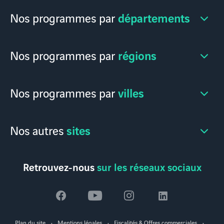
départements
Nos programmes par
régions
Nos programmes par
villes
Nos programmes par
sites
Nos autres
Retrouvez-nous
sur les réseaux sociaux
Voir
Voir
Voir
Voir
la
la
la
la
Plan du site
Mentions légales
Fiscalités & Offres commerciales