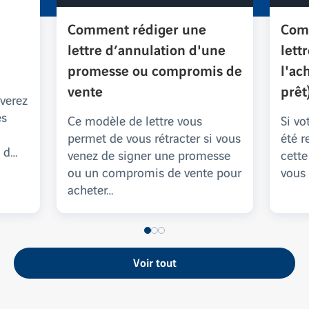
Comment rédiger une
Com
lettre d’annulation d'une
lett
promesse ou compromis de
l'ac
vente
prêt
uverez
es
Ce modèle de lettre vous
Si vo
permet de vous rétracter si vous
été r
n d…
venez de signer une promesse
cette
ou un compromis de vente pour
vous
acheter…
Voir tout