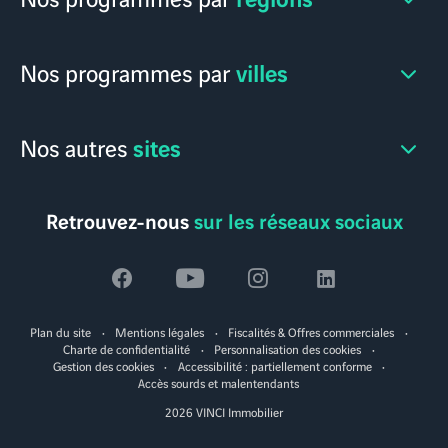
villes
Nos programmes par
sites
Nos autres
Retrouvez-nous
sur les réseaux sociaux
Voir
Voir
Voir
Voir
la
la
la
la
Plan du site
Mentions légales
Fiscalités & Offres commerciales
page
page
page
page
Charte de confidentialité
Personnalisation des cookies
Gestion des cookies
Accessibilité : partiellement conforme
facebook
youtube
instagram
linkedin
Accès sourds et malentendants
2026 VINCI Immobilier