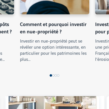
pôts
Comment et pourquoi investir
Invest
ment ?
en nue-propriété ?
pour p
Investir en nue-propriété peut se
Investi
révéler une option intéressante, en
une pr
es
particulier pour les patrimoines les
Françai
re…
plus…
l’érosi