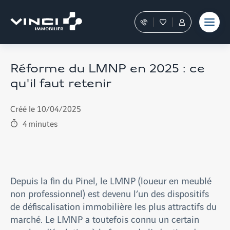
Aller
et outils
Fraudes
moment
terrain
au
Nos
Favoris
Tous
contenu
conseillers
les
vous
services
guident
sont
dans
dans
Réforme du LMNP en 2025 : ce
votre
votre
qu'il faut retenir
achat
Espace
Personnel
Créé le 10/04/2025
4
minutes
Depuis la fin du Pinel, le LMNP (loueur en meublé
non professionnel) est devenu l’un des dispositifs
de défiscalisation immobilière les plus attractifs du
marché. Le LMNP a toutefois connu un certain