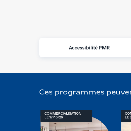
Accessibilité PMR
Ces programmes peuvent 
N
COMMERCIALISATION
CO
LE 17/10/26
LE 