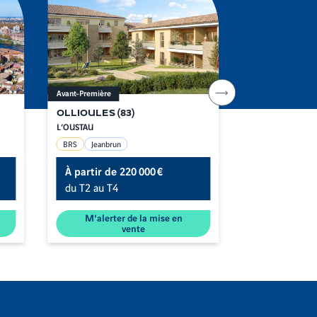
Avant-Première
Avant-Première
Aller
à
l'item
OLLIOULES
(
83
)
MÂCON
(
71
)
suivant
L’OUSTAU
CHÂTEAU SAINT-
BRS
Jeanbrun
Denormandie
À partir de
220 000 €
À partir de
du T2 au T4
du T1 au T3
M'alerter de la mise en
M'alerte
vente