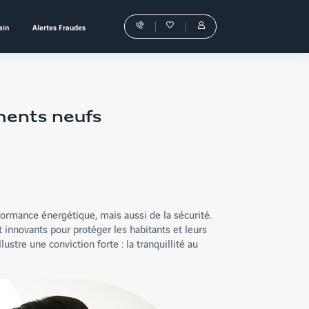
ain
Alertes Fraudes
Nos
Favoris
Tous
conseillers
les
vous
services
guident
sont
dans
dans
votre
votre
achat
Espace
Personnel
ments neufs
rformance énergétique, mais aussi de la sécurité.
t innovants pour protéger les habitants et leurs
llustre une conviction forte : la tranquillité au