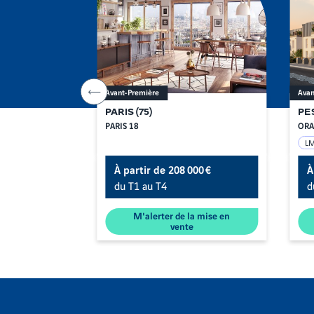
Avant-Première
Avan
Aller
à
l'item
PARIS
(
75
)
PE
précédent
PARIS 18
ORA
T
L
00 €
À partir de
208 000 €
À
du T1 au T4
d
a mise en
M'alerter de la mise en
e
vente