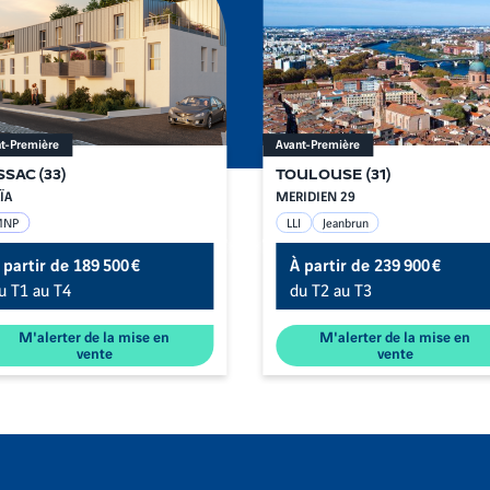
t-Première
Avant-Première
SSAC
(
33
)
TOULOUSE
(
31
)
ÏA
MERIDIEN 29
MNP
LLI
Jeanbrun
 partir de
189 500 €
À partir de
239 900 €
u T1 au T4
du T2 au T3
M'alerter de la mise en
M'alerter de la mise en
vente
vente